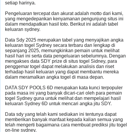
setiap harinya.
Pengeluaran tercepat dan akurat adalah motto dari kami,
yang mengedepankan kenyamanan pengunjung situs ini
dalam mendapatkan hasil toto. Berikut ini adalah tabel
keluaran sydney.
Data Sdy 2025 merupakan tabel yang menyajikan angka
keluaran togel Sydney secara terbaru dan lengkap di
sepanjang 2025, memungkinkan pemain untuk melihat
hasil hari ini serta data pengeluaran sebelumnya. Dengan
mengakses data SDY prize di situs togel Sidney, para
penggemar togel dapat melakukan analisis dan riset
terhadap hasil keluaran yang dapat membantu mereka
dalam meramalkan angka togel di masa depan.
DATA SDY POOLS 6D merupakan kata kunci terpopuler
pada masa ini yang banyak dicari-cari oleh para pemain
togel Sydney guna untuk melihat dan mempelajari hasil
keluaran Sydney 6D untuk mencari angka jitu SDY.
Data sdy yang telah kami sediakan ini tentunya dapat
memberikan banyak manfaat kepada kalian semua yang
telah mengerti bagaimana cara membuat prediksi jitu togel
on-line sydney.