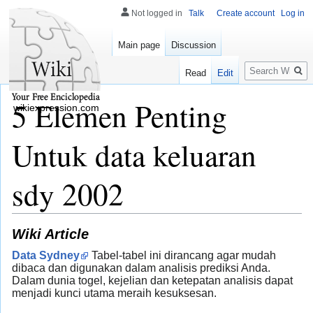
Not logged in
Talk
Create account
Log in
Main page
Discussion
Search
Read
Edit
5 Elemen Penting
wikiexpression.com
Untuk data keluaran
sdy 2002
Wiki Article
Data Sydney
Tabel-tabel ini dirancang agar mudah
dibaca dan digunakan dalam analisis prediksi Anda.
Dalam dunia togel, kejelian dan ketepatan analisis dapat
menjadi kunci utama meraih kesuksesan.